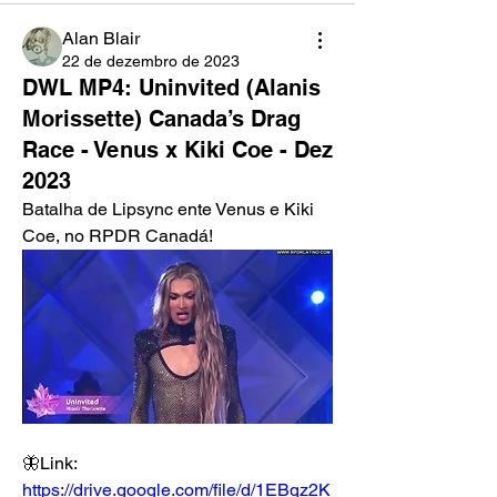
Alan Blair
22 de dezembro de 2023
DWL MP4: Uninvited (Alanis
Morissette) Canada’s Drag
Race - Venus x Kiki Coe - Dez
2023
Batalha de Lipsync ente Venus e Kiki 
Coe, no RPDR Canadá! 
🦋Link: 
https://drive.google.com/file/d/1EBqz2K