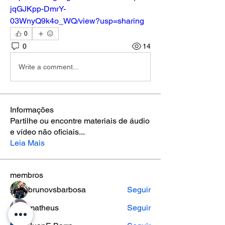
jqGJKpp-DmrY-
03WnyQ9k4o_WQ/view?usp=sharing
0
0
14
Write a comment...
Informações
Partilhe ou encontre materiais de áudio
e vídeo não oficiais
...
Leia Mais
membros
brunovsbarbosa
Seguir
matheus
Seguir