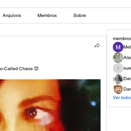
Arquivos
Membros
Sobre
membro
Mel
Ala
sue
So-Called Chaos 😍
suelen
Dan
Dan
Ver todo