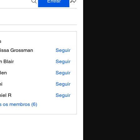
Entrar
s
issa Grossman
Seguir
n Blair
Seguir
len
Seguir
i
Seguir
iel R
Seguir
s os membros (6)