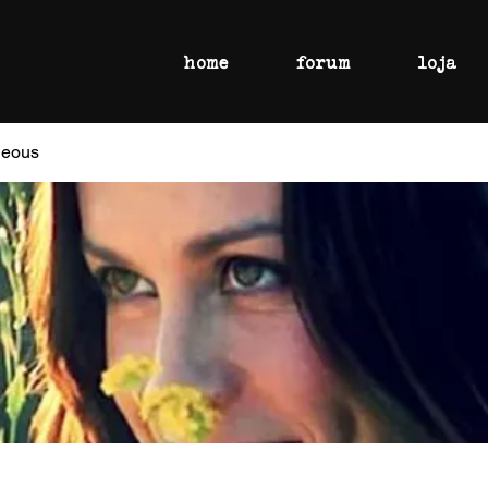
home
forum
loja
geous