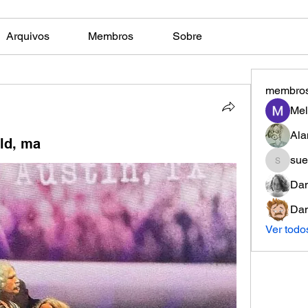
Arquivos
Membros
Sobre
membro
Mel
Ala
eld, ma
sue
suelen
Dan
Dan
Ver todo