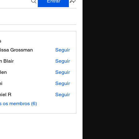
Entrar
s
issa Grossman
Seguir
n Blair
Seguir
len
Seguir
i
Seguir
iel R
Seguir
s os membros (6)