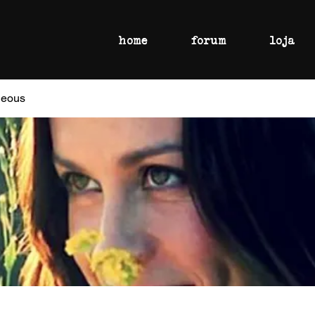
home
forum
loja
geous