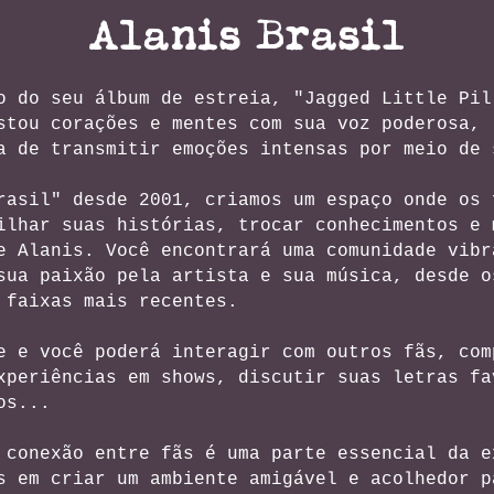
Alanis Brasil
o do seu álbum de estreia, "Jagged Little Pil
stou corações e mentes com sua voz poderosa, 
a de transmitir emoções intensas por meio de 
rasil" desde 2001, criamos um espaço onde os 
ilhar suas histórias, trocar conhecimentos e 
e Alanis. V
ocê encontrará uma comunidade vibr
sua paixão pela artista e sua música, desde o
 faixas mais recentes.
e e você poderá interagir com outros fãs, com
xperiências em shows, discutir suas letras fa
os...
 conexão entre fãs é uma parte essencial da e
s em criar um ambiente amigável e acolhedor p